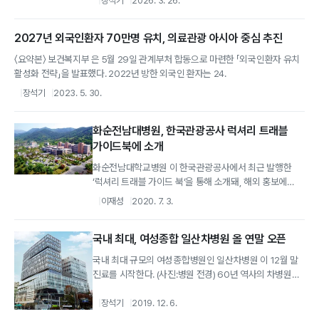
장석기
2026. 3. 26.
2027년 외국인환자 70만명 유치, 의료관광 아시아 중심 추진
〈요약본〉 보건복지부 은 5월 29일 관계부처 합동으로 마련한 「외국인환자 유치
활성화 전략」을 발표했다. 2022년 방한 외국인 환자는 24.
장석기
2023. 5. 30.
화순전남대병원, 한국관광공사 럭셔리 트래블
가이드북에 소개
화순전남대학교병원 이 한국관광공사에서 최근 발행한
‘럭셔리 트래블 가이드 북‘을 통해 소개돼, 해외 홍보에
속도를 더하고 있다.
이재성
2020. 7. 3.
국내 최대, 여성종합 일산차병원 올 연말 오픈
국내 최대 규모의 여성종합병원인 일산차병원 이 12월 말
진료를 시작한다. (사진:병원 전경) 60년 역사의 차병원
여성의학 기술력과 글로벌...
장석기
2019. 12. 6.