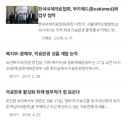
한국국제의료협회, 부키메드(Bookimed)와
업무 협약
한국국제의료협회(회장 서창석, 서울대학교병원장)는
러시아CIS 지역 최대 의료관광 플랫폼 부키메드 와
외국인환자 유치 확대를 위한 온라인홍보...
이재성
2018. 9. 17.
복지부-문체부, 의료관광 상품 개발 논의
보건복지부(장관 정진엽, 이하 복지부)와 문화체육관광부 는 27일 오전 10시
30분에 문화체육관광부 3층 회의실에서 의료관광협의체 2차...
장석기
2017. 2. 28.
의료한류 활성화 위해 범부처가 힘 모은다
정진엽 보건복지부 장관은 오늘 27일) 「범부처 의료진출 및 외국인환자 유치
정책심의위원회」를 주재하고 최근 확산되고 있는 의료한류 추세를...
장석기
2016. 4. 27.