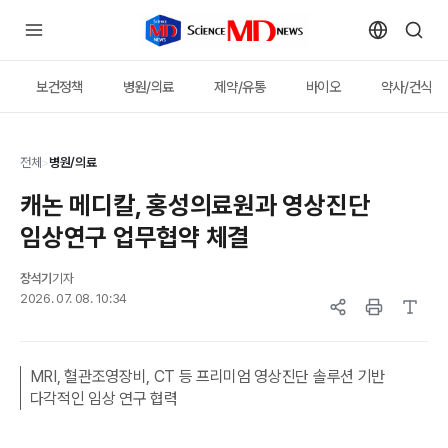
보건정책
병원/의료
제약/유통
바이오
약사/건식
전체
>
병원/의료
캐논 메디칼, 홍성의료원과 영상진단
임상연구 업무협약 체결
장석기
기자
2026. 07. 08. 10:34
MRI, 혈관조영장비, CT 등 프리미엄 영상진단 솔루션 기반
다각적인 임상 연구 협력