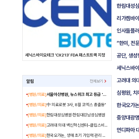
한림대성심
리가켐바이오
인사돌플러
“한미, 전
공단, 생성
트트랙 지정
심평원, 치매관리주치의 시범사업 효과 평가 연구 결과 발표
세닉스바이오
고려대 의
알림
전체보기
심평원, 치
[병원/의료]
서울아산병원, 뉴스위크 최고 등급 '나뭇잎 5개' 받아
한국오가논,
[병원/의료]
中 의료로봇 3사, 8월 코엑스 총출동"
[병원/의료]
한림대성심병원·한림대강남성심병원
중앙대광명
[병원/의료]
고려대 의대 백신혁신센터–클립스비엔씨㈜ 업무협약 체결
먼디파마 
[병원/의료]
한국오가논, 생애 초기 가임력 관리 중요성 알린다