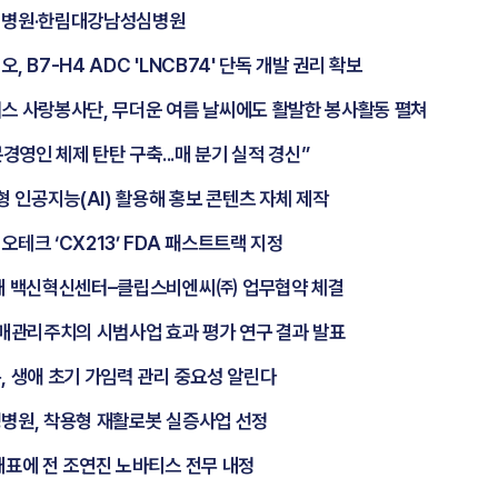
병원·한림대강남성심병원
, B7-H4 ADC 'LNCB74' 단독 개발 권리 확보
스 사랑봉사단, 무더운 여름 날씨에도 활발한 봉사활동 펼쳐
문경영인 체제 탄탄 구축...매 분기 실적 경신”
형 인공지능(AI) 활용해 홍보 콘텐츠 자체 제작
테크 ‘CX213’ FDA 패스트트랙 지정
대 백신혁신센터–클립스비엔씨㈜ 업무협약 체결
매관리주치의 시범사업 효과 평가 연구 결과 발표
 생애 초기 가임력 관리 중요성 알린다
병원, 착용형 재활로봇 실증사업 선정
대표에 전 조연진 노바티스 전무 내정