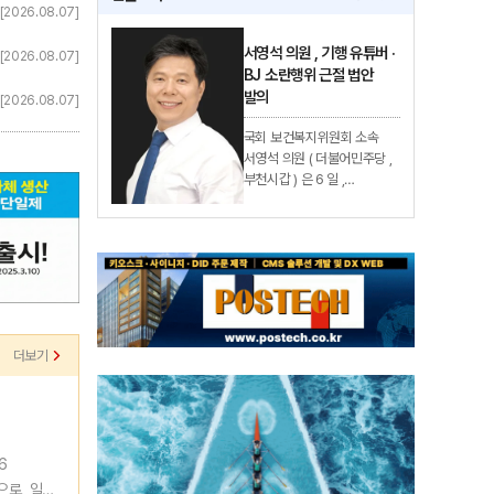
[2026.08.07]
서영석 의원 , 기행 유튜버 ·
[2026.08.07]
BJ 소란행위 근절 법안
발의
[2026.08.07]
국회 보건복지위원회 소속
서영석 의원 ( 더불어민주당 ,
부천시갑 ) 은 6 일 ,
공공장소에서 경제적 이익을
목적으로 소란행위를 촬영 ·
유통하는 행위를 차단하고 ,
수익 환수 및 수사 실효성을
확보하기 위한 「 정보통신망
이용촉진 및 정보보호 등에
관한 법률 일부 개정법률안 」
과 「 사법경찰관리의 직무를
더보기
수행할 자와 그 직무범위에
관한 법률...
6
으로, 일반