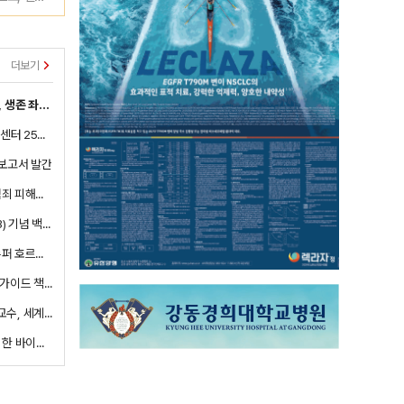
더보기
단순 영양제 아니다…병원 처방 비타민, 생존 좌우하는 '치료제'
국립암센터, 개원 25주년 기념 『국립암센터 25년사』 발간
차보고서 발간
[신간] 경희대병원 백명재 교수, 나는 범죄 피해자입니다 출간
세종병원 의료나눔 40년(1983~2023) 기념 백서 출판
[신간] 서울대병원 조영민 교수, 신간 슈퍼 호르몬 출간
대한피부과의사회, 미용의료시술 안전 가이드 책자 발간
아주대병원 심장혈관흉부외과 홍유선 교수, 세계모시나비도감 책 펴내
진흥원, 커넥티드헬스의 가치 확산을 위한 바이오헬스리포트 발간