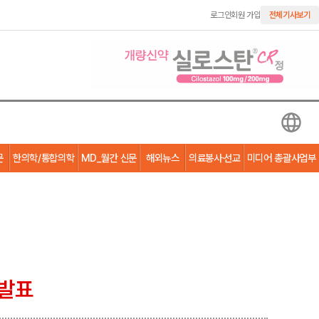
로그인
회원 가입
전체기사보기
문
한의학/통합의학
MD_월간 신문
해외뉴스
의료봉사·선교
미디어 총괄사업부
 발표