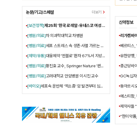
시민들에게 
논문/기고/스페셜
더보기
신약정보
[보건정책]
제25회 ‘한국 로레알-유네스코 여성과학자상’수상자 5인 선정 발표
[병원/의료]
차 의과학대학교 차병원
베르티스, 
[병원/의료]
세포 스트레스 속 생존·사멸 가르는 유전자 조절 원리 규명
유한양행,
[제약/유통]
대웅제약 ‘엔블로’ 환자 67%서 지방간 지표 개선
종근당바이
[병원/의료]
황진호 교수, Springer Nature '편집 기여상' 수상
GC녹십자
[병원/의료]
고려대학교 안암병원 이시진 교수
동아쏘시오그
[바이오]
세포속 운반체 '엑소좀' 암 발견부터 심장·뇌 치료까지 발전