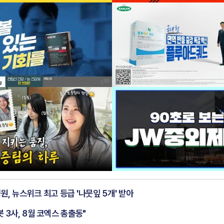
, 뉴스위크 최고 등급 '나뭇잎 5개' 받아
제28회 ‘로레알-유네스코 세계여성과학자상’ 수상자 발표
 3사, 8월 코엑스 총출동"