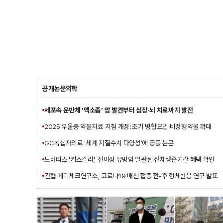
공개논문의학
세포속 운반체 '엑소좀' 암 발견부터 심장·뇌 치료까지 발전
2025 우울증 약물치료 지침 개정: 조기 병합요법·비정형약물 확대
GC녹십자의료 '세계 지질수치 다양성’에 공동 논문
노바티스 '키스칼리', 전이성 유방암 일관된 전체생존기간 혜택 확인
건협 메디체크연구소, 코로나19 배신 접종 전-후 항체반응 연구 발표