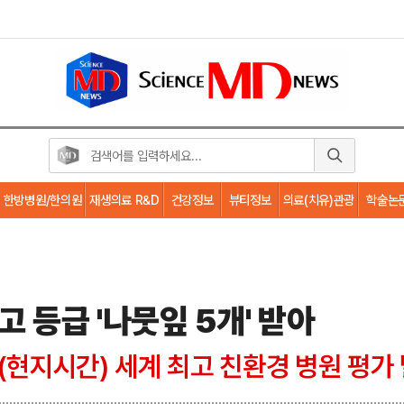
한방병원/한의원
재생의료 R&D
건강정보
뷰티정보
의료(치유)관광
학술논
 등급 '나뭇잎 5개' 받아
현지시간) 세계 최고 친환경 병원 평가