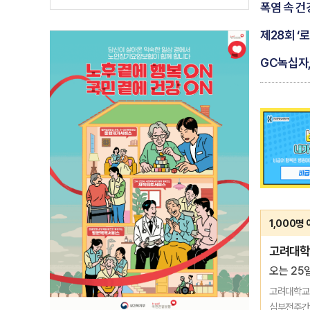
폭염 속 건
제28회 
GC녹십자,
1,000명
고려대학교
오는 25
고려대학교 
심부전주간