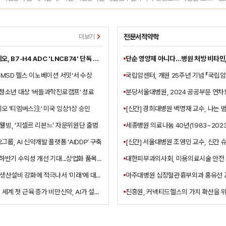
심부전 질환에 대한 올바른 정보를 제공하기 위해 기획되었다.
전문서적약학
더보기
리가켐바이오, B7-H4 ADC 'LNCB74' 단독 개발 권리 확보
'MSD 헬스 이노베이션 서밋'서 수상
 청소년 대상 '버들과학진로캠프' 성료
분당서울대병원, 2024 공공부문 연
오 '티엠버스注' 미국 임상1상 승인
웰빙, ‘지셀르 리본느’ 자문위원단 출범
룹, AI 신약개발 플랫폼 ‘AIDDP’ 구축
에스티팜, 하반기 수익성 개선 기대...상업화 품목 확대 기대
제약사들 "생산설비 강화에 적극나서 '미래'에 대비한다"
“한미약품, 세계 첫 근육 증가 비만신약, AI가 설계”