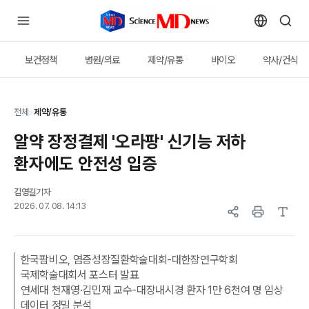
보건정책
병원/의료
제약/유통
바이오
약사/건식
전체
>
제약/유통
알약 장정결제 '오라팡' 신기능 저하
환자에도 안전성 입증
김영길
기자
2026. 07. 08. 14:13
한국팜비오, 염증성장질환학술대회-대한장연구학회
국제학술대회서 포스터 발표
연세대 천재영·김민재 교수-대장내시경 환자 1만 6천여 명 임상
데이터 정밀 분석