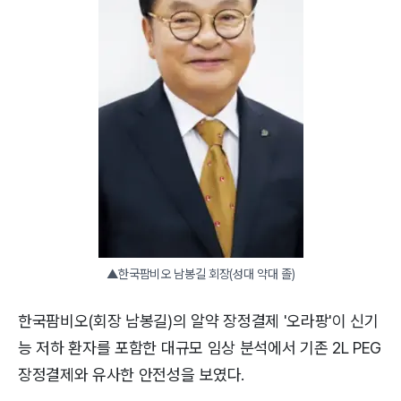
▲한국팜비오 남봉길 회장(성대 약대 졸)
한국팜비오(회장 남봉길)의 알약 장정결제 '오라팡'이 신기
능 저하 환자를 포함한 대규모 임상 분석에서 기존 2L PEG
장정결제와 유사한 안전성을 보였다.