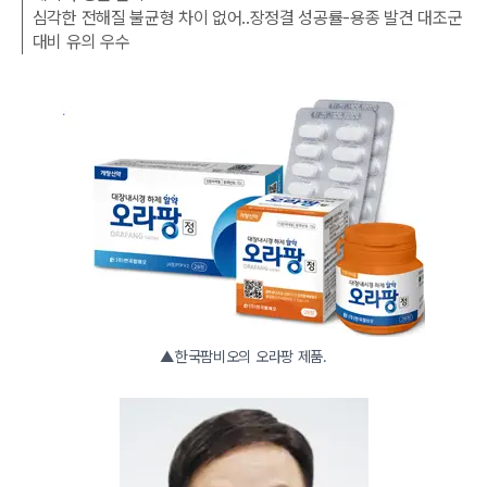
심각한 전해질 불균형 차이 없어..장정결 성공률-용종 발견 대조군
대비 유의 우수
▲한국팜비오의 오라팡 제품.