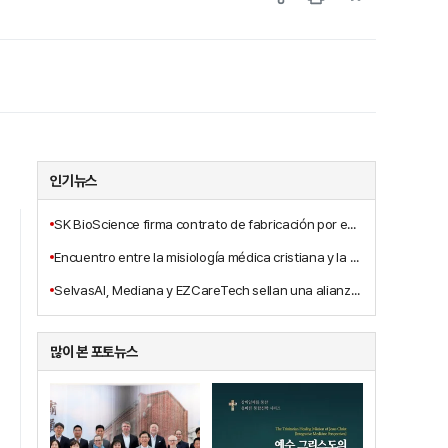
인기뉴스
SK BioScience firma contrato de fabricación por encargo de la vacuna contra el Ébola con su filial IDT Biologika y MSD
Encuentro entre la misiología médica cristiana y la medicina integrativa: se publica la nueva obra "El ministerio misionero de sanación trinitaria de Jesucristo (perspectiva de medicina integrativa)"
SelvasAI, Mediana y EZCareTech sellan una alianza para desarrollar conjuntamente una unidad de hospitalización inteligente basada en IA
많이 본 포토뉴스