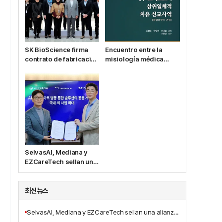
SK BioScience firma
Encuentro entre la
contrato de fabricación
misiología médica
por encargo de la
cristiana y la medicina
vacuna contra el Ébola
integrativa: se publica
con su filial IDT
la nueva obra "El
Biologika y MSD
ministerio misionero
de sanación trinitaria
de Jesucristo
(perspectiva de
medicina integrativa)"
SelvasAI, Mediana y
EZCareTech sellan una
alianza para
desarrollar
conjuntamente una
최신뉴스
unidad de
hospitalización
SelvasAI, Mediana y EZCareTech sellan una alianza para desarrollar conjuntamente una unidad de hospitalización inteligente basada en IA
inteligente basada en