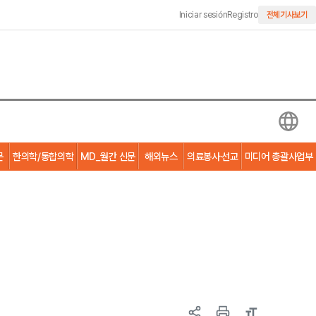
Iniciar sesión
Registro
전체기사보기
문
한의학/통합의학
MD_월간 신문
해외뉴스
의료봉사·선교
미디어 총괄사업부