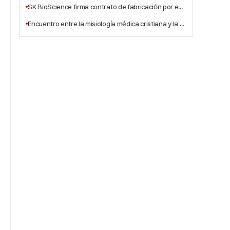
IA
SK BioScience firma contrato de fabricación por encargo de la vacuna contra el Ébola con su filial IDT Biologika y MSD
Encuentro entre la misiología médica cristiana y la medicina integrativa: se publica la nueva obra "El ministerio misionero de sanación trinitaria de Jesucristo (perspectiva de medicina integrativa)"