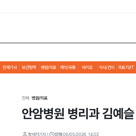
전체기사
보건정책
병원/의료
제약/유통
바이오
약사/건식
의료기/IT
전체
>
병원/의료
안암병원 병리과 김예슬
장석기
기자
|
입력:
06/05/2026, 14:02