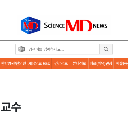
한방병원/한의원
재생의료 R&D
건강정보
뷰티정보
의료(치유)관광
학술논
 교수