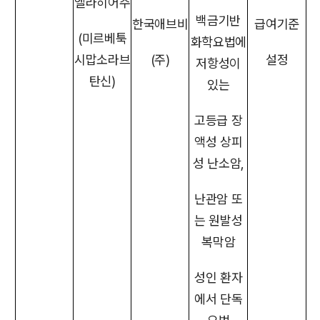
엘라히어주
백금기반
한국애브비
급여기준
(미르베툭
화학요법에
시맙소라브
(주)
설정
저항성이
탄신)
있는
고등급 장
액성 상피
성 난소암,
난관암 또
는 원발성
복막암
성인 환자
에서 단독