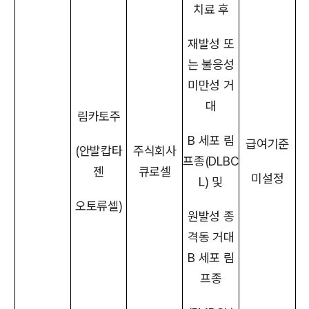
치료 후
재발성 또
는 불응성
미만성 거
대
림카토주
B 세포 림
급여기준
(안발캅타
주식회사
프종(DLBC
젠
큐로셀
미설정
L) 및
오토류셀)
원발성 종
격동 거대
B 세포 림
프종