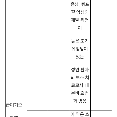
음성, 림프
절 양성의
재발 위험
이
높은 조기
유방암이
있는
성인 환자
의 보조 치
료로서 내
분비 요법
과 병용
급여기준
이 약은 호