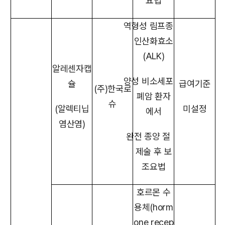
요법
역형성 림프종
인산화효소
(ALK)
알레센자캡
양성 비소세포
슐
급여기준
(주)한국로
폐암 환자
슈
(알렉티닙
미설정
에서
염산염)
완전 종양 절
제술 후 보
조요법
호르몬 수
용체(horm
one recep