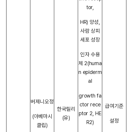
tor,
HR) 양성,
사람 상피
세포 성장
인자 수용
체 2(huma
n epiderm
al
growth fa
버제니오정
ctor rece
급여기준
한국릴리
ptor 2, HE
(아베마시
(유)
설정
R2)
클립)