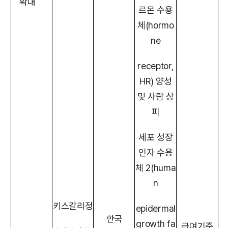
확대
르몬 수용
체(hormo
ne
receptor,
HR) 양성
및 사람 상
피
세포 성장
인자 수용
체 2(huma
n
키스칼리정
epidermal
한국
growth fa
급여기준