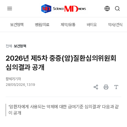
보건정책
병원/의료
제약/유통
바이오
약사/건식
전체
>
보건정책
2026년 제5차 중증(암)질환심의위원회
심의결과 공개
장석기
기자
28/05/2026, 13:19
‘암환자에게 사용되는 약제에 대한 급여기준 심의결과’ 다음과 같
이 공개