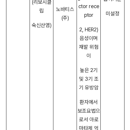
(리보시클
ctor rece
노바티스
립
미설정
ptor
(주)
숙신산염)
2, HER2)
음성이며
재발 위험
이
높은 2기
및 3기 조
기 유방암
환자에서
보조요법으
로서 아로
마타제 억