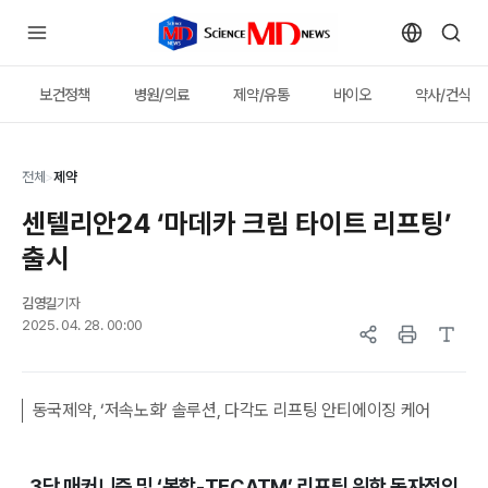
보건정책
병원/의료
제약/유통
바이오
약사/건식
전체
>
제약
센텔리안24 ‘마데카 크림 타이트 리프팅’
출시
김영길
기자
2025. 04. 28. 00:00
동국제약, ‘저속노화’ 솔루션, 다각도 리프팅 안티에이징 케어
3단 매커니즘 및 ‘복합-TECATM’ 리프팅 위한 독자적인