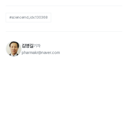
#sciencemd_idx:130368
김영길
기자
pharmakr@naver.com