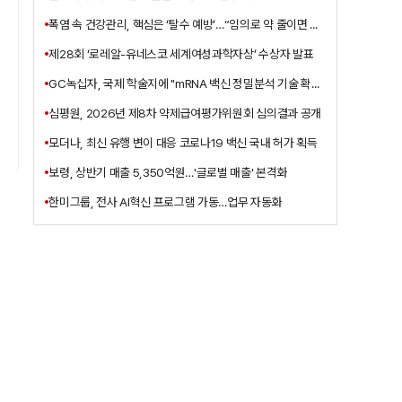
폭염 속 건강관리, 핵심은 ‘탈수 예방’…“임의로 약 줄이면 안 돼”
제28회 ‘로레알-유네스코 세계여성과학자상’ 수상자 발표
GC녹십자, 국제 학술지에 "mRNA 백신 정밀분석 기술 확보" 게재
심평원, 2026년 제8차 약제급여평가위원회 심의결과 공개
모더나, 최신 유행 변이 대응 코로나19 백신 국내 허가 획득
보령, 상반기 매출 5,350억원…'글로벌 매출' 본격화
한미그룹, 전사 AI혁신 프로그램 가동…업무 자동화