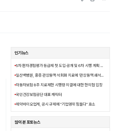
인기뉴스
5차 환자경험평가 등급제 첫 도입·공개 및 6차 시행 계획 발표
일산백병원, 중증 관상동맥 석회화 치료에 ‘관상동맥 쇄석술’ 도입
자동차보험 8주 치료제한 시행령 의결에 대한 한의협 입장
국민건강보험공단 대표 캐릭터
제약바이오업계, 공시 규제에 "기업영위 힘들다" 호소
많이 본 포토뉴스