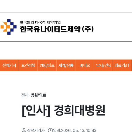
전체기사
보건정책
병원/의료
제약/유통
바이오
약사/건식
의료기/IT
전체
>
병원/의료
[인사] 경희대병원
장석기
기자
|
입력:
2026. 05. 13. 10:43