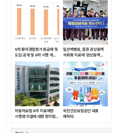
5차 환자경험평가 등급제 첫
일산백병원, 중증 관상동맥
도입·공개 및 6차 시행 계획
석회화 치료에 ‘관상동맥
발표
쇄석술’ 도입
자동차보험 8주 치료제한
국민건강보험공단 대표
시행령 의결에 대한 한의협
캐릭터
입장