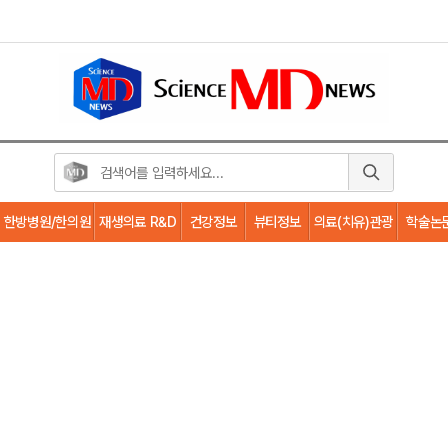
한방병원/한의원
재생의료 R&D
건강정보
뷰티정보
의료(치유)관광
학술논