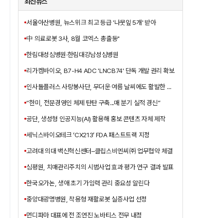
최신뉴스
서울아산병원, 뉴스위크 최고 등급 '나뭇잎 5개' 받아
中 의료로봇 3사, 8월 코엑스 총출동"
한림대성심병원·한림대강남성심병원
리가켐바이오, B7-H4 ADC 'LNCB74' 단독 개발 권리 확보
인사돌플러스 사랑봉사단, 무더운 여름 날씨에도 활발한 봉사활동 펼쳐
“한미, 전문경영인 체제 탄탄 구축...매 분기 실적 경신”
공단, 생성형 인공지능(AI) 활용해 홍보 콘텐츠 자체 제작
세닉스바이오테크 ‘CX213’ FDA 패스트트랙 지정
고려대 의대 백신혁신센터–클립스비엔씨㈜ 업무협약 체결
심평원, 치매관리주치의 시범사업 효과 평가 연구 결과 발표
한국오가논, 생애 초기 가임력 관리 중요성 알린다
중앙대광명병원, 착용형 재활로봇 실증사업 선정
먼디파마 대표에 전 조연진 노바티스 전무 내정