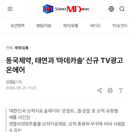
보건정책
병원/의료
제약/유통
바이오
약사/건식
전체
>
제약/유통
동국제약, 태연과 '마데카솔' 신규 TV광고
온에어
김영길
기자
2026. 05. 21. 11:27
'대한민국 상처치료 솔메이트' 콘셉트...겔·분말 등 상처 유형별
제품 라인업
센텔라정량추출물 상처치료제로, 상처 종류와 부위에 따라 사용할
수 있는