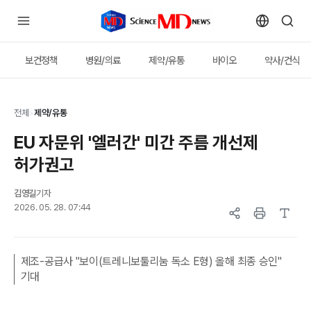
보건정책
병원/의료
제약/유통
바이오
약사/건식
전체
>
제약/유통
EU 자문위 '엘러간' 미간 주름 개선제
허가권고
김영길
기자
2026. 05. 28. 07:44
제조-공급사 "보이(트레니보툴리눔 독소 E형) 올해 최종 승인"
기대