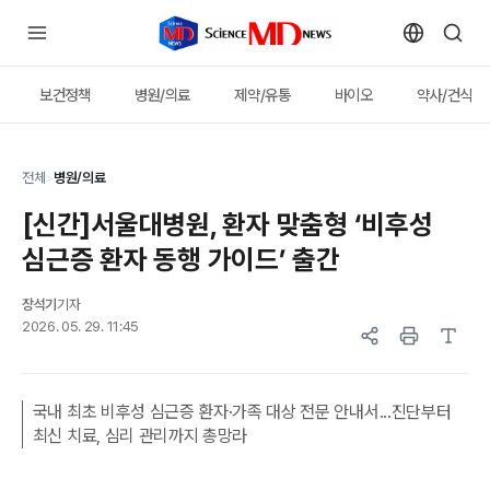
보건정책
병원/의료
제약/유통
바이오
약사/건식
전체
>
병원/의료
[신간]서울대병원, 환자 맞춤형 ‘비후성
심근증 환자 동행 가이드’ 출간
장석기
기자
2026. 05. 29. 11:45
국내 최초 비후성 심근증 환자·가족 대상 전문 안내서...진단부터
최신 치료, 심리 관리까지 총망라