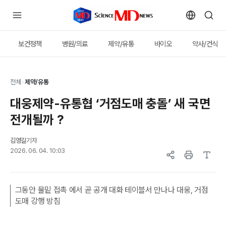
보건정책
병원/의료
제약/유통
바이오
약사/건식
전체
>
제약/유통
대웅제약-유통협 ‘거점도매 충돌’ 새 국면
전개될까 ?
김영길
기자
2026. 06. 04. 10:03
그동안 물밑 접촉 에서 곧 공개 대화 테이블서 만나나 대웅, 거점