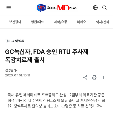
보건정책
병원/의료
제약/유통
바이오
약사/건식
전체
>
제약/유통
GC녹십자, FDA 승인 RTU 주사제
독감치료제 출시
김영길
기자
2026. 07. 01. 10:11
국내 유일 페라미비르 포트폴리오 완성…7월부터 의료기관 공급
희석 없는 RTU 수액백 적용…조제 오류 줄이고 환자안전성 강화
1회 정맥주사로 편의성 높여… 소아·고령층 등 치료 선택지 확대