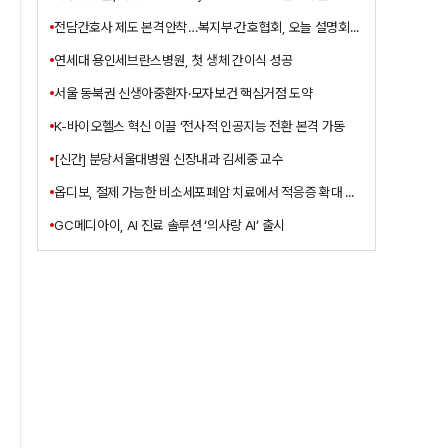
전담간호사 제도 본격안착…복지부·간호협회, 오늘 설명회개최
연세대 용인세브란스병원, 첫 생체 간이식 성공
서울 동북권 신생아중환자·모자보건 핵심거점 도약
K-바이오헬스 혁신 이끌 ‘전사적 인공지능 전환 본격 가동
[신간] 분당서울대병원 신장내과 김세중 교수
옵디보, 절제 가능한 비소세포폐암 치료에서 적응증 확대 승인
GC메디아이, AI 진료 솔루션 ‘의사랑 AI’ 출시