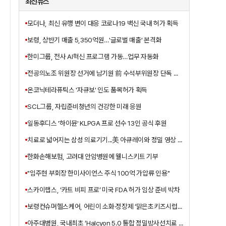
최신뉴스
모더나, 최신 유행 변이 대응 코로나19 백신 국내 허가 획득
보령, 상반기 매출 5,350억원…'글로벌 매출' 본격화
한미그룹, 전사 AI혁신 프로그램 가동…업무 자동화
전공의노조 위원장 선거에 남기원 前 수석부위원장 단독 출마
온코닉테라퓨틱스 '자큐보' 인도 품목허가 획득
SCL그룹, 자립준비청년의 건강한 미래 응원
일동후디스 '하이뮨' KLPGA 프로 선수 13인 공식 후원
치료로 넓어지는 삼성 의료기기...美 아큐레이와 정밀 영상 가이드 협력
한화손해보험, 고려대 안암병원에 웰니스키트 기부
"임주현 부회장 한미사이언스 주식 100억 가압류 인용"
스카이랩스, ‘카트 비피 프로’ 미국 FDA 허가 임상 준비 박차
보령컨슈머헬스케어, 어린이 소화·정장제 ‘맑은초키즈시럽’ 출시
아주대병원, 국내최초 ‘Halcyon 5.0 통합 정밀방사선치료 솔루션’ 구축