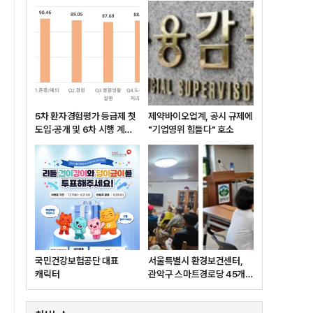
5차 환자경험평가 등급제 첫
제약바이오업계, 공시 규제에
도입·공개 및 6차 시행 계획
"기업영위 힘들다" 호소
발표
국민건강보험공단 대표
서울특별시 환경보건센터,
캐릭터
관악구 스마트경로당 45개소
대상