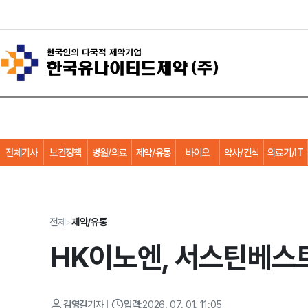
전체기사
보건정책
병원/의료
제약/유통
바이오
약사/건식
의료기/IT
전체
>
제약/유통
HK이노엔, 서스틴베스트
김영길
기자
|
입력:
2026. 07. 01. 11:05