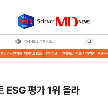
한방병원/한의원
재생의료 R&D
건강정보
뷰티정보
의료(치유)관광
학술논
 ESG 평가 1위 올라