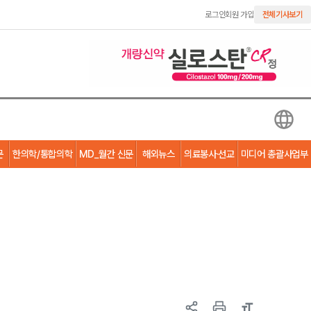
로그인
회원 가입
전체기사보기
문
한의학/통합의학
MD_월간 신문
해외뉴스
의료봉사·선교
미디어 총괄사업부