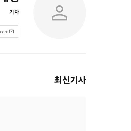
person
기자
mail
.com
최신기사