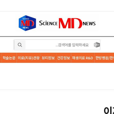
학
학술논문
의료(치유)관광
뷰티정보
건강정보
재생의료 R&D
한방병원/한
이