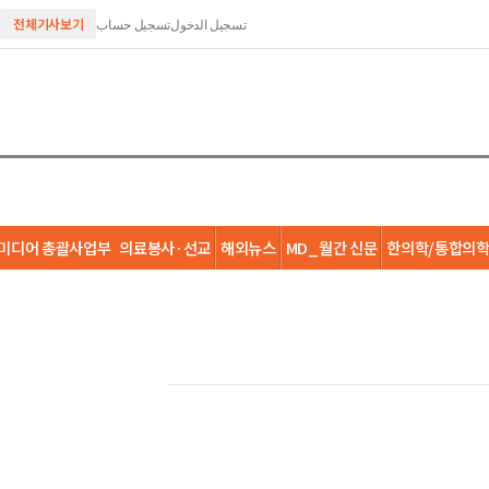
تسجيل الدخول
تسجيل حساب
전체기사보기
미디어 총괄사업부
의료봉사·선교
해외뉴스
MD_월간 신문
한의학/통합의