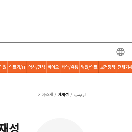
의원
의료기/IT
약사/건식
바이오
제약/유통
병원/의료
보건정책
전체기
الرئيسية
/
이재성
/
기자소개
재성