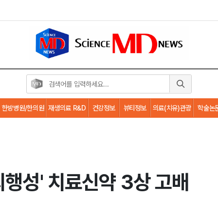
한방병원/한의원
재생의료 R&D
건강정보
뷰티정보
의료(치유)관광
학술논
퇴행성' 치료신약 3상 고배