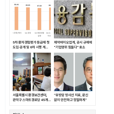
5차 환자경험평가 등급제 첫
제약바이오업계, 공시 규제에
도입·공개 및 6차 시행 계획
"기업영위 힘들다" 호소
발표
서울특별시 환경보건센터,
“유방암 방사선 치료, 문신
관악구 스마트경로당 45개소
없이 안전하고 정밀하게”
대상