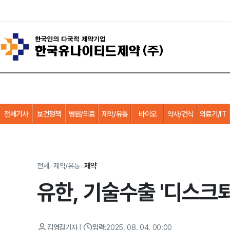
전체기사
보건정책
병원/의료
제약/유통
바이오
약사/건식
의료기/IT
전체
>
제약/유통
>
제약
유한, 기술수출 '디스크
김영길
기자
|
입력:
2025. 08. 04. 00:00