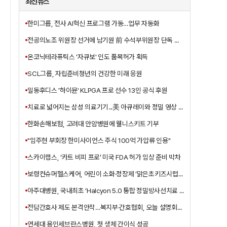
최신뉴스
한미그룹, 전사 AI혁신 프로그램 가동…업무 자동화
전공의노조 위원장 선거에 남기원 前 수석부위원장 단독 출마
온코닉테라퓨틱스 '자큐보' 인도 품목허가 획득
SCL그룹, 자립준비청년의 건강한 미래 응원
일동후디스 '하이뮨' KLPGA 프로 선수 13인 공식 후원
치료로 넓어지는 삼성 의료기기...美 아큐레이와 정밀 영상 가이드 협력
한화손해보험, 고려대 안암병원에 웰니스키트 기부
"임주현 부회장 한미사이언스 주식 100억 가압류 인용"
스카이랩스, ‘카트 비피 프로’ 미국 FDA 허가 임상 준비 박차
보령컨슈머헬스케어, 어린이 소화·정장제 ‘맑은초키즈시럽’ 출시
아주대병원, 국내최초 ‘Halcyon 5.0 통합 정밀방사선치료 솔루션’ 구축
전담간호사 제도 본격안착…복지부·간호협회, 오늘 설명회개최
연세대 용인세브란스병원, 첫 생체 간이식 성공