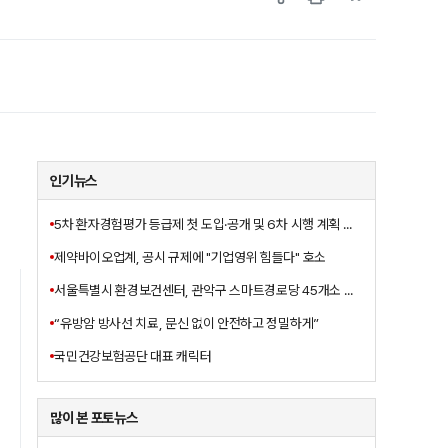
인기뉴스
5차 환자경험평가 등급제 첫 도입·공개 및 6차 시행 계획 발표
제약바이오업계, 공시 규제에 "기업영위 힘들다" 호소
서울특별시 환경보건센터, 관악구 스마트경로당 45개소 대상
“유방암 방사선 치료, 문신 없이 안전하고 정밀하게”
국민건강보험공단 대표 캐릭터
많이 본 포토뉴스