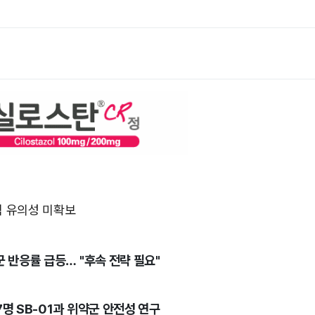
적 유의성 미확보
 반응률 급등… "후속 전략 필요"
7명 SB-01과 위약군 안전성 연구