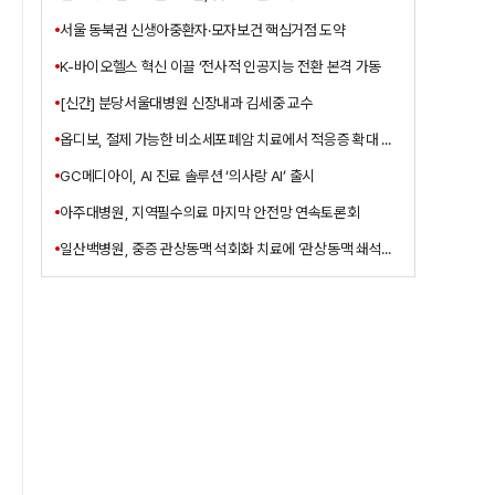
서울 동북권 신생아중환자·모자보건 핵심거점 도약
K-바이오헬스 혁신 이끌 ‘전사적 인공지능 전환 본격 가동
[신간] 분당서울대병원 신장내과 김세중 교수
옵디보, 절제 가능한 비소세포폐암 치료에서 적응증 확대 승인
GC메디아이, AI 진료 솔루션 ‘의사랑 AI’ 출시
아주대병원, 지역필수의료 마지막 안전망 연속토론회
일산백병원, 중증 관상동맥 석회화 치료에 ‘관상동맥 쇄석술’ 도입