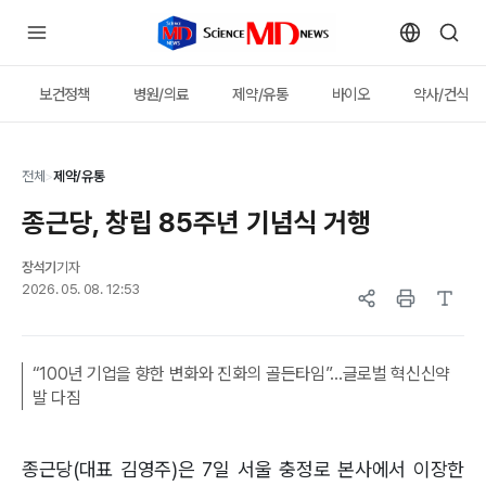
보건정책
병원/의료
제약/유통
바이오
약사/건식
전체
>
제약/유통
종근당, 창립 85주년 기념식 거행
장석기
기자
2026. 05. 08. 12:53
“100년 기업을 향한 변화와 진화의 골든타임”...글로벌 혁신신약
발 다짐
종근당(대표 김영주)은 7일 서울 충정로 본사에서 이장한