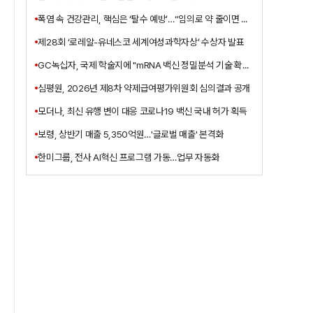
폭염 속 건강관리, 핵심은 ‘탈수 예방’…“임의로 약 줄이면 안 돼”
제28회 ‘로레알-유네스코 세계여성과학자상’ 수상자 발표
GC녹십자, 국제 학술지에 "mRNA 백신 정밀분석 기술 확보" 게재
심평원, 2026년 제8차 약제급여평가위원회 심의결과 공개
모더나, 최신 유행 변이 대응 코로나19 백신 국내 허가 획득
보령, 상반기 매출 5,350억원…'글로벌 매출' 본격화
한미그룹, 전사 AI혁신 프로그램 가동…업무 자동화