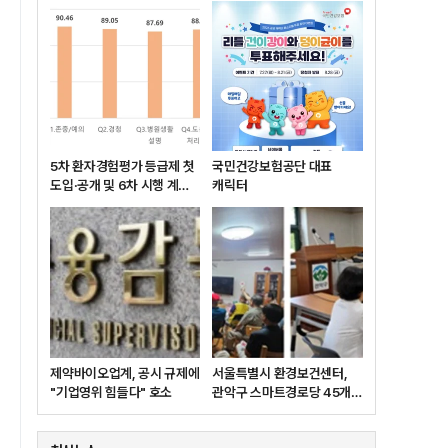
5차 환자경험평가 등급제 첫
국민건강보험공단 대표
도입·공개 및 6차 시행 계획
캐릭터
발표
제약바이오업계, 공시 규제에
서울특별시 환경보건센터,
"기업영위 힘들다" 호소
관악구 스마트경로당 45개소
대상