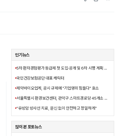
인기뉴스
5차 환자경험평가 등급제 첫 도입·공개 및 6차 시행 계획 발표
국민건강보험공단 대표 캐릭터
제약바이오업계, 공시 규제에 "기업영위 힘들다" 호소
서울특별시 환경보건센터, 관악구 스마트경로당 45개소 대상
“유방암 방사선 치료, 문신 없이 안전하고 정밀하게”
많이 본 포토뉴스