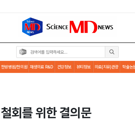
한방병원/한의원
재생의료 R&D
건강정보
뷰티정보
의료(치유)관광
학술논
 철회를 위한 결의문