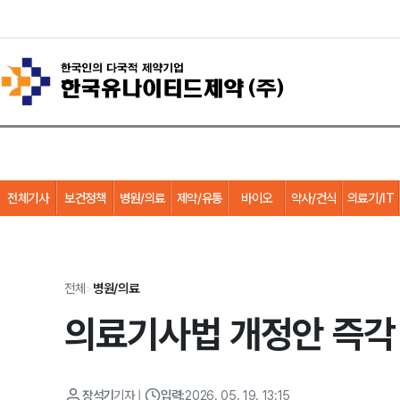
전체기사
보건정책
병원/의료
제약/유통
바이오
약사/건식
의료기/IT
전체
>
병원/의료
의료기사법 개정안 즉각
장석기
기자
|
입력:
2026. 05. 19. 13:15