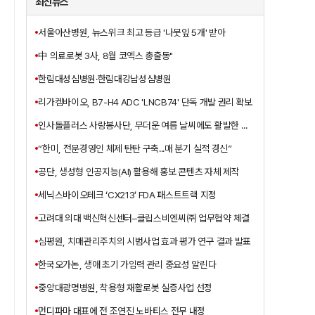
최신뉴스
서울아산병원, 뉴스위크 최고 등급 '나뭇잎 5개' 받아
中 의료로봇 3사, 8월 코엑스 총출동"
한림대성심병원·한림대강남성심병원
리가켐바이오, B7-H4 ADC 'LNCB74' 단독 개발 권리 확보
인사돌플러스 사랑봉사단, 무더운 여름 날씨에도 활발한 봉사활동 펼쳐
“한미, 전문경영인 체제 탄탄 구축...매 분기 실적 경신”
공단, 생성형 인공지능(AI) 활용해 홍보 콘텐츠 자체 제작
세닉스바이오테크 ‘CX213’ FDA 패스트트랙 지정
고려대 의대 백신혁신센터–클립스비엔씨㈜ 업무협약 체결
심평원, 치매관리주치의 시범사업 효과 평가 연구 결과 발표
한국오가논, 생애 초기 가임력 관리 중요성 알린다
중앙대광명병원, 착용형 재활로봇 실증사업 선정
먼디파마 대표에 전 조연진 노바티스 전무 내정