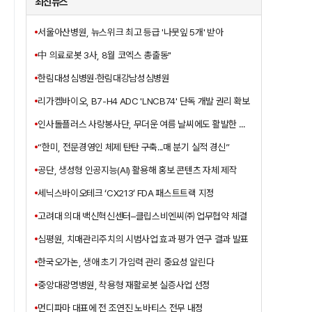
최신뉴스
서울아산병원, 뉴스위크 최고 등급 '나뭇잎 5개' 받아
中 의료로봇 3사, 8월 코엑스 총출동"
한림대성심병원·한림대강남성심병원
리가켐바이오, B7-H4 ADC 'LNCB74' 단독 개발 권리 확보
인사돌플러스 사랑봉사단, 무더운 여름 날씨에도 활발한 봉사활동 펼쳐
“한미, 전문경영인 체제 탄탄 구축...매 분기 실적 경신”
공단, 생성형 인공지능(AI) 활용해 홍보 콘텐츠 자체 제작
세닉스바이오테크 ‘CX213’ FDA 패스트트랙 지정
고려대 의대 백신혁신센터–클립스비엔씨㈜ 업무협약 체결
심평원, 치매관리주치의 시범사업 효과 평가 연구 결과 발표
한국오가논, 생애 초기 가임력 관리 중요성 알린다
중앙대광명병원, 착용형 재활로봇 실증사업 선정
먼디파마 대표에 전 조연진 노바티스 전무 내정