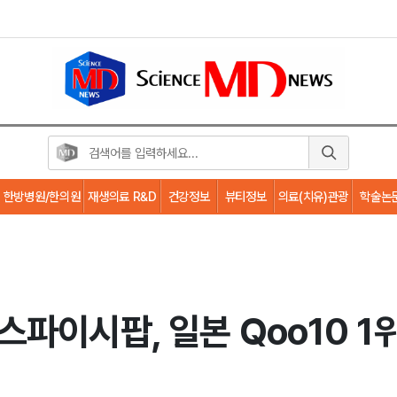
한방병원/한의원
재생의료 R&D
건강정보
뷰티정보
의료(치유)관광
학술논
파이시팝, 일본 Qoo10 1