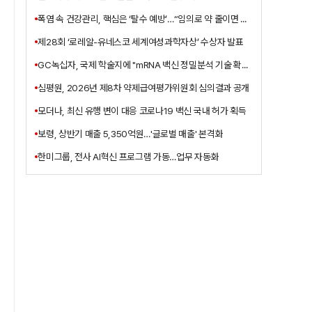
폭염 속 건강관리, 핵심은 ‘탈수 예방’…“임의로 약 줄이면 안 돼”
제28회 ‘로레알-유네스코 세계여성과학자상’ 수상자 발표
GC녹십자, 국제 학술지에 "mRNA 백신 정밀분석 기술 확보" 게재
심평원, 2026년 제8차 약제급여평가위원회 심의결과 공개
모더나, 최신 유행 변이 대응 코로나19 백신 국내 허가 획득
보령, 상반기 매출 5,350억원…'글로벌 매출' 본격화
한미그룹, 전사 AI혁신 프로그램 가동…업무 자동화