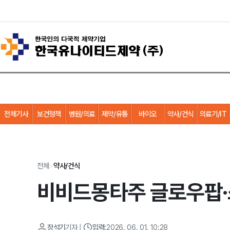
전체기사
보건정책
병원/의료
제약/유통
바이오
약사/건식
의료기/IT
전체
>
약사/건식
비비드몽타주 글로우팝·스
장석기
기자
|
입력:
2026. 06. 01. 10:28