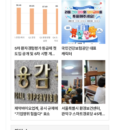
5차 환자경험평가 등급제 첫
국민건강보험공단 대표
도입·공개 및 6차 시행 계획
캐릭터
발표
제약바이오업계, 공시 규제에
서울특별시 환경보건센터,
"기업영위 힘들다" 호소
관악구 스마트경로당 45개소
대상