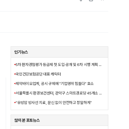
인기뉴스
5차 환자경험평가 등급제 첫 도입·공개 및 6차 시행 계획 발표
국민건강보험공단 대표 캐릭터
제약바이오업계, 공시 규제에 "기업영위 힘들다" 호소
서울특별시 환경보건센터, 관악구 스마트경로당 45개소 대상
“유방암 방사선 치료, 문신 없이 안전하고 정밀하게”
많이 본 포토뉴스