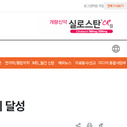
로그인
회원 가입
전체기사보기
문
한의학/통합의학
MD_월간 신문
해외뉴스
의료봉사·선교
미디어 총괄사업부
위 달성