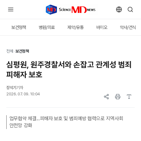
보건정책
병원/의료
제약/유통
바이오
약사/건식
전체
>
보건정책
심평원, 원주경찰서와 손잡고 관계성 범죄
피해자 보호
장석기
기자
2026. 07. 09. 10:04
업무협약 체결...피해자 보호 및 범죄예방 협력으로 지역사회
안전망 강화