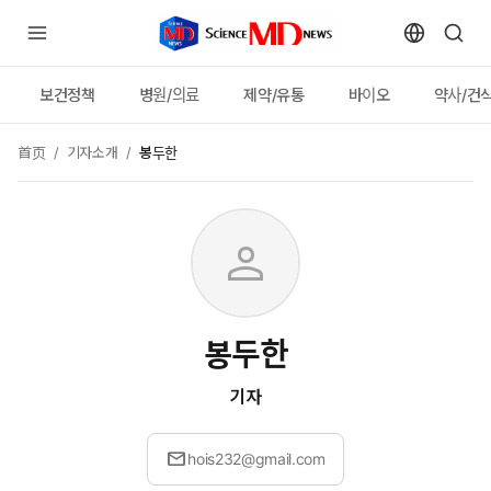
보건정책
병원/의료
제약/유통
바이오
약사/건
首页
/
기자소개
/
봉두한
person
봉두한
기자
mail
hois232@gmail.com