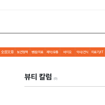
全部文章
보건정책
병원/의료
제약/유통
바이오
약사/건식
의료기/IT
뷰티 칼럼
(0)