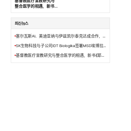
基督教医疗宣教研究与
整合医学的相遇，新书
《耶稣基督的三位一体医
治宣教事工》出版
최신뉴스
塞尔瓦斯AI、美迪亚纳与伊兹凯尔泰克达成合作，共同开发基于AI的智能病房解决方案
SK生物科技与子公司IDT Biologika签署MSD埃博拉疫苗委托生产合同
基督教医疗宣教研究与整合医学的相遇，新书《耶稣基督的三位一体医治宣教事工》出版