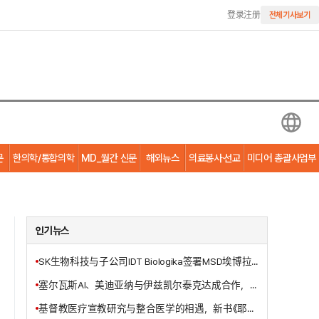
登录
注册
전체기사보기
문
한의학/통합의학
MD_월간 신문
해외뉴스
의료봉사·선교
미디어 총괄사업부
인기뉴스
SK生物科技与子公司IDT Biologika签署MSD埃博拉疫苗委托生产合同
塞尔瓦斯AI、美迪亚纳与伊兹凯尔泰克达成合作，共同开发基于AI的智能病房解决方案
基督教医疗宣教研究与整合医学的相遇，新书《耶稣基督的三位一体医治宣教事工》出版