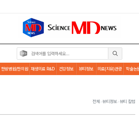
한방병원/한의원
재생의료 R&D
건강정보
뷰티정보
의료(치유)관광
학술논
전체
>
뷰티정보
>
뷰티 칼럼