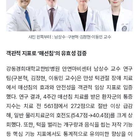
사진 왼쪽부터 : 남상수 ·구본혁·김정현·이동민 교수
객관적 지표로 ‘매선침’의 유효성 검증
강동경희대학교한방병원 안면마비센터 남상수 교수 연구
팀(구본혁, 김정현, 이동민 교수)은 만성 턱관절 장애 치료
에서 매선침의 효과와 안전성을 객관적 임상 지표로 입증
했다. 연구 결과, 4주간 매선침 치료를 받은 환자군의 통증
지수는 치료 전 56.1점에서 27.2점으로 절반 이상 급감
해, 일반 물리치료군의 호전도(54.7점→40.4점)를 크게 상
회했다. 또한, 턱을 벌리는 개구량과 음식을 씹는 저작 기능
등 핵심 기능 지표에서도 통계적으로 유의미한 향상을 이