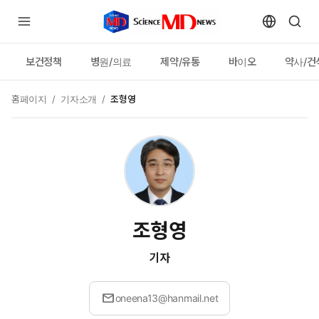
보건정책
병원/의료
제약/유통
바이오
약사/건
홈페이지
/
기자소개
/
조형영
조형영
기자
mail
oneena13@hanmail.net