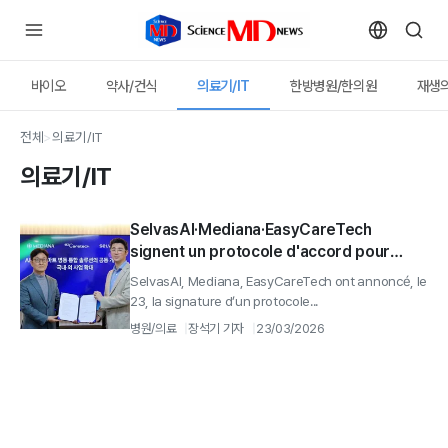
바이오
약사/건식
의료기/IT
한방병원/한의원
재생의
전체
>
의료기/IT
의료기/IT
SelvasAI·Mediana·EasyCareTech
signent un protocole d'accord pour
développer conjointement une unité de
SelvasAI, Mediana, EasyCareTech ont annoncé, le
soins intelligente basée sur l'IA
23, la signature d’un protocole...
병원/의료
장석기 기자
23/03/2026