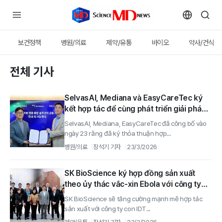
보건정책
병원/의료
제약/유통
바이오
약사/건식
전체 기사
SelvasAI, Mediana và EasyCareTec ký
kết hợp tác để cùng phát triển giải pháp
phòng bệnh thông minh dựa trên trí tuệ
SelvasAI, Mediana, EasyCareTec đã công bố vào
nhân tạo
ngày 23 rằng đã ký thỏa thuận hợp...
병원/의료
장석기 기자
23/3/2026
SK BioScience ký hợp đồng sản xuất
theo ủy thác vắc-xin Ebola với công ty
con IDT và MSD
SK BioScience sẽ tăng cường mạnh mẽ hợp tác
sản xuất với công ty con IDT...