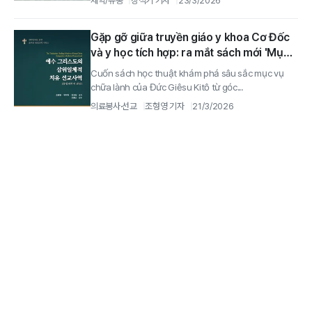
제약/유통
장석기 기자
23/3/2026
Gặp gỡ giữa truyền giáo y khoa Cơ Đốc
và y học tích hợp: ra mắt sách mới 'Mục
vụ chữa lành Ba Ngôi Nhất Thể của Đức
Cuốn sách học thuật khám phá sâu sắc mục vụ
Giêsu Kitô (góc nhìn y học tích hợp)'
chữa lành của Đức Giêsu Kitô từ góc...
의료봉사·선교
조형영 기자
21/3/2026