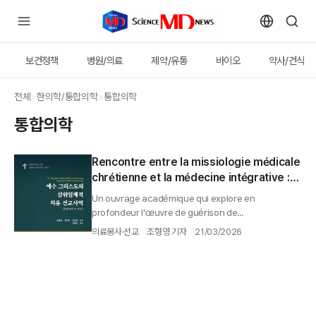
보건정책
병원/의료
제약/유통
바이오
약사/건식
전체
>
한의학/통합의학
>
통합의학
통합의학
Rencontre entre la missiologie médicale
chrétienne et la médecine intégrative :
parution du nouvel ouvrage « Le
Un ouvrage académique qui explore en
ministère missionnaire de guérison de
profondeur l'œuvre de guérison de...
Jésus‑Christ dans une perspective
의료봉사·선교
조형영 기자
21/03/2026
trinitaire »