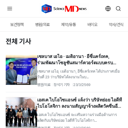
보건정책
병원/의료
제약/유통
바이오
약사/건식
전체 기사
เซลบาส เอไอ · เมดิอานา · อีซี่แคร์เทค,
ร่วมพัฒนาโซลูชันสมาร์ตวอร์ดแบบครบ
วงจร 'จับมือ'
เซลบาส เอไอ, เมดิอานา, อีซี่แคร์เทค ได้ประกาศเมื่อ
วันที่ 23 ว่าบริษัทได้ลงนามในบ...
병원/의료
장석기 기자
23/3/2569
เอสเค ไบโอไซแอนซ์ แจ้งว่า บริษัทย่อย ไอดีที
ไบโอโลจิกา ลงนามสัญญาจ้างผลิตวัคซีนอี
โบลากับ MSD
เอสเค ไบโอไซแอนซ์ จะเสริมความร่วมมือด้านการ
ผลิตกับบริษัทย่อย ไอดีที ไบโอโลจิกา...