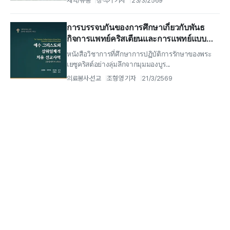
제약/유통
장석기 기자
23/3/2569
การบรรจบกันของการศึกษาเกี่ยวกับพันธ
กิจการแพทย์คริสเตียนและการแพทย์แบบ
บูรณาการ ผลงานใหม่ 'การปฏิบัติพันธกิจการ
หนังสือวิชาการที่ศึกษาการปฏิบัติการรักษาของพระ
รักษาในพระเยซูคริสต์แบบตรีเอกานุภาพ'
เยซูคริสต์อย่างลุ่มลึกจากมุมมองบูร...
ออกวางจำหน่าย
의료봉사·선교
조형영 기자
21/3/2569