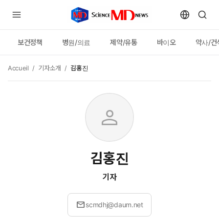
보건정책
병원/의료
제약/유통
바이오
약사/건
Accueil
/
기자소개
/
김홍진
person
김홍진
기자
mail
scmdhj@daum.net