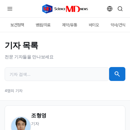
보건정책
병원/의료
제약/유통
바이오
약사/건식
기자 목록
전문 기자들을 만나보세요
search
4명의 기자
조형영
기자