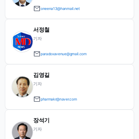
email
oneena13@hanmail.net
서정철
기자
email
paradoxavenue@gmail.com
김영길
기자
email
pharmakr@naver.com
장석기
기자