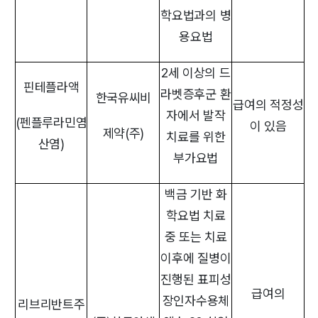
학요법과의 병
용요법
2세 이상의 드
핀테플라액
라벳증후군 환
한국유씨비
급여의 적정성
자에서 발작
(펜플루라민염
이 있음
제약(주)
치료를 위한
산염)
부가요법
백금 기반 화
학요법 치료
중 또는 치료
이후에 질병이
진행된 표피성
급여의
장인자수용체
리브리반트주