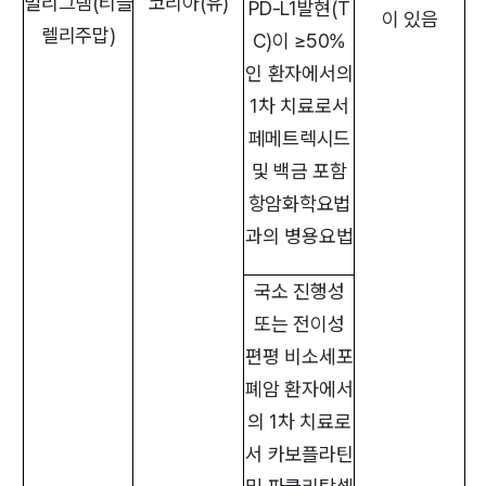
밀리그램(티슬
코리아(유)
PD-L1발현(T
이 있음
렐리주맙)
C)이 ≥50%
인 환자에서의
1차 치료로서
페메트렉시드
및 백금 포함
항암화학요법
과의 병용요법
국소 진행성
또는 전이성
편평 비소세포
폐암 환자에서
의 1차 치료로
서 카보플라틴