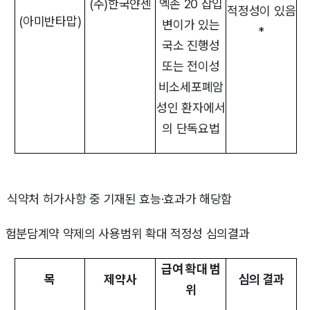
(주)한국얀센
엑손 20 삽입
적정성이 있음
(아미반타맙)
변이가 있는
*
국소 진행성
또는 전이성
비소세포폐암
성인 환자에서
의 단독요법
* 식약처 허가사항 중 기재된 효능·효과가 해당함
위험분담계약 약제의 사용범위 확대 적정성 심의결과
급여 확대 범
목
제약사
심의 결과
위