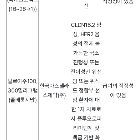
적정성이 있음
선
(16~26→1))
CLDN18.2 양
성, HER2 음
성의 절제 불
가능한 국소
진행성 또는
전이성인 위선
빌로이주100,
암 또는 위식
한국아스텔라
급여의 적정성
300밀리그램
도 접합부 선
스제약(주)
이 있음
(졸베툭시맙)
암 환자에 대
한 1차 치료로
서 플루오로피
리미딘계 및
백금 기반 화