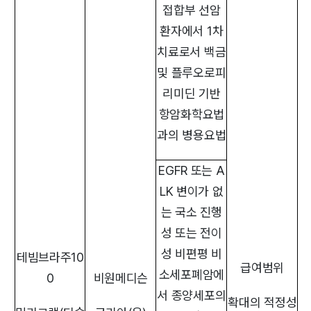
접합부 선암
환자에서 1차
치료로서 백금
및 플루오로피
리미딘 기반
항암화학요법
과의 병용요법
EGFR 또는 A
LK 변이가 없
는 국소 진행
성 또는 전이
성 비편평 비
테빔브라주10
급여범위
소세포폐암에
0
비원메디슨
서 종양세포의
확대의 적정성