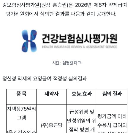
건강보험심사평가원(원장 홍승권)은 2026년 제6차 약제급여
평가위원회에서 심의한 결과를 다음과 같이 공개한다.
사진 : 심평원 마크
결정신청 약제의 요양급여 적정성 심의결과
품 목
제약사
효능․효과
심의 결과
지텍정75밀리
급성위염 및
평가금액 이하
그램
만성위염의 위
(주)종근당
수용시 급여의
점막 병변 개
(육계건조엑스