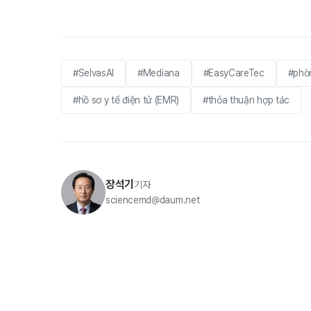
#SelvasAI
#Mediana
#EasyCareTec
#phò
#hồ sơ y tế điện tử (EMR)
#thỏa thuận hợp tác
장석기
기자
sciencemd@daum.net