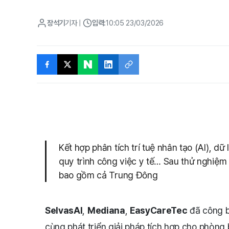
장석기
기자
|
입력:
10:05 23/03/2026
Kết hợp phân tích trí tuệ nhân tạo (AI), dữ 
quy trình công việc y tế… Sau thử nghiệm 
bao gồm cả Trung Đông
SelvasAI
,
Mediana
,
EasyCareTec
đã công b
cùng phát triển giải pháp tích hợp cho phòng 