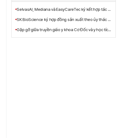
SelvasAI, Mediana và EasyCareTec ký kết hợp tác để cùng phát triển giải pháp phòng bệnh thông minh dựa trên trí tuệ nhân tạo
SK BioScience ký hợp đồng sản xuất theo ủy thác vắc-xin Ebola với công ty con IDT và MSD
Gặp gỡ giữa truyền giáo y khoa Cơ Đốc và y học tích hợp: ra mắt sách mới 'Mục vụ chữa lành Ba Ngôi Nhất Thể của Đức Giêsu Kitô (góc nhìn y học tích hợp)'