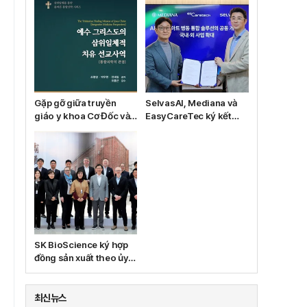
Gặp gỡ giữa truyền
SelvasAI, Mediana và
giáo y khoa Cơ Đốc và y
EasyCareTec ký kết
học tích hợp: ra mắt
hợp tác để cùng phát
sách mới 'Mục vụ chữa
triển giải pháp phòng
lành Ba Ngôi Nhất Thể
bệnh thông minh dựa
của Đức Giêsu Kitô (góc
trên trí tuệ nhân tạo
nhìn y học tích hợp)'
SK BioScience ký hợp
đồng sản xuất theo ủy
thác vắc-xin Ebola với
công ty con IDT và MSD
최신뉴스