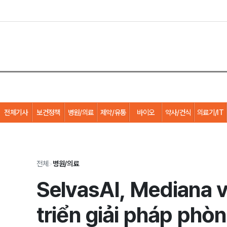
전체기사
보건정책
병원/의료
제약/유통
바이오
약사/건식
의료기/IT
전체
>
병원/의료
SelvasAI, Mediana 
triển giải pháp phò