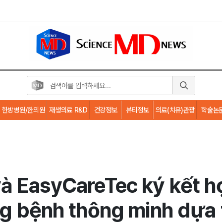
한방병원/한의원
재생의료 R&D
건강정보
뷰티정보
의료(치유)관광
학술논
và EasyCareTec ký kết h
ng bệnh thông minh dựa t