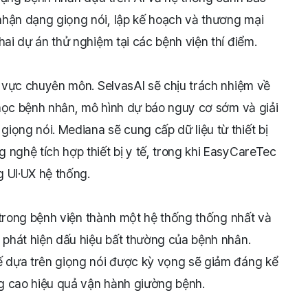
nhận dạng giọng nói, lập kế hoạch và thương mại
hai dự án thử nghiệm tại các bệnh viện thí điểm.
nh vực chuyên môn. SelvasAI sẽ chịu trách nhiệm về
h học bệnh nhân, mô hình dự báo nguy cơ sớm và giải
iọng nói. Mediana sẽ cung cấp dữ liệu từ thiết bị
 nghệ tích hợp thiết bị y tế, trong khi EasyCareTec
 UI·UX hệ thống.
ệc trong bệnh viện thành một hệ thống thống nhất và
i phát hiện dấu hiệu bất thường của bệnh nhân.
tế dựa trên giọng nói được kỳ vọng sẽ giảm đáng kể
g cao hiệu quả vận hành giường bệnh.