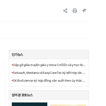
인기뉴스
Gặp gỡ giữa truyền giáo y khoa Cơ Đốc và y học tích hợp: ra mắt sách mới 'Mục vụ chữa lành Ba Ngôi Nhất Thể của Đức Giêsu Kitô (góc nhìn y học tích hợp)'
SelvasAI, Mediana và EasyCareTec ký kết hợp tác để cùng phát triển giải pháp phòng bệnh thông minh dựa trên trí tuệ nhân tạo
SK BioScience ký hợp đồng sản xuất theo ủy thác vắc-xin Ebola với công ty con IDT và MSD
많이 본 포토뉴스