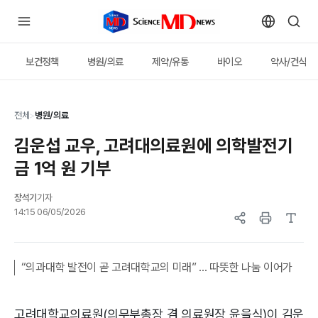
보건정책
병원/의료
제약/유통
바이오
약사/건식
전체
>
병원/의료
김운섭 교우, 고려대의료원에 의학발전기
금 1억 원 기부
장석기
기자
14:15 06/05/2026
고려대학교의료원(의무부총장 겸 의료원장 윤을식)이 김운