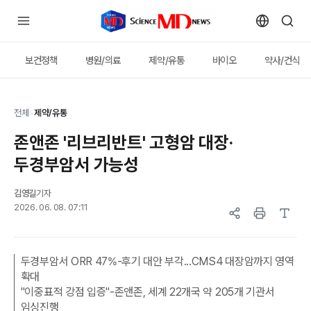
보건정책
병원/의료
제약/유통
바이오
약사/건식
전체
>
제약/유통
존앤존 '리브리반트' 고형암 대장·
두경부암서 가능성
김영길
기자
2026. 06. 08. 07:11
두경부암서 ORR 47%-후기 대안 부각...CMS4 대장암까지 영역
확대
"이중표적 강점 입증"-존앤존, 세계 22개국 약 205개 기관서
임싱진행