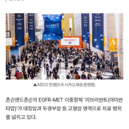
▲ASCO 전경(미국 시카고.제공:존앤존).
존슨앤드존슨의 EGFR-MET 이중항체 '리브리반트(아미반
타맙)'가 대장암과 두경부암 등 고형암 영역으로 치료 범위
를 넓히고 있다.