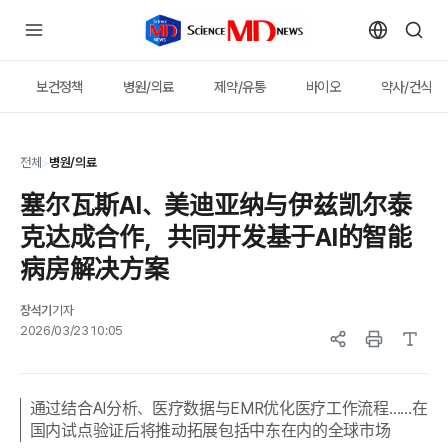
보건정책
병원/의료
제약/유통
바이오
약사/건식
전체
>
병원/의료
塞尔瓦斯AI、美迪亚纳与伊兹凯尔泰
克达成合作，共同开发基于AI的智能
病房解决方案
장석기
기자
2026/03/23 10:05
通过结合AI分析、医疗数据与EMR优化医疗工作流程……在
国内试点验证后将推动拓展包括中东在内的全球市场