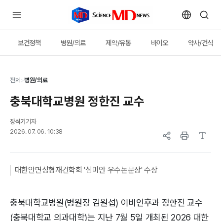
보건정책
병원/의료
제약/유통
바이오
약사/건식
전체
>
병원/의료
충북대학교병원 정한진 교수
장석기
기자
2026. 07. 06. 10:38
대한안면성형재건학회 '심미안 우수논문상' 수상
충북대학교병원(병원장 김원섭) 이비인후과 정한진 교수
(충북대학교 의과대학)는 지난 7월 5일 개최된 2026 대한