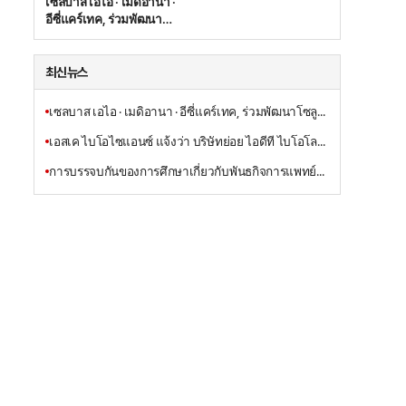
เซลบาส เอไอ · เมดิอานา ·
อีซี่แคร์เทค, ร่วมพัฒนา
โซลูชันสมาร์ตวอร์ดแบบ
ครบวงจร 'จับมือ'
최신뉴스
เซลบาส เอไอ · เมดิอานา · อีซี่แคร์เทค, ร่วมพัฒนาโซลูชันสมาร์ตวอร์ดแบบครบวงจร 'จับมือ'
เอสเค ไบโอไซแอนซ์ แจ้งว่า บริษัทย่อย ไอดีที ไบโอโลจิกา ลงนามสัญญาจ้างผลิตวัคซีนอีโบลากับ MSD
การบรรจบกันของการศึกษาเกี่ยวกับพันธกิจการแพทย์คริสเตียนและการแพทย์แบบบูรณาการ ผลงานใหม่ 'การปฏิบัติพันธกิจการรักษาในพระเยซูคริสต์แบบตรีเอกานุภาพ' ออกวางจำหน่าย