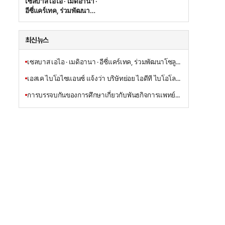
เซลบาส เอไอ · เมดิอานา ·
อีซี่แคร์เทค, ร่วมพัฒนา
โซลูชันสมาร์ตวอร์ดแบบ
ครบวงจร 'จับมือ'
최신뉴스
เซลบาส เอไอ · เมดิอานา · อีซี่แคร์เทค, ร่วมพัฒนาโซลูชันสมาร์ตวอร์ดแบบครบวงจร 'จับมือ'
เอสเค ไบโอไซแอนซ์ แจ้งว่า บริษัทย่อย ไอดีที ไบโอโลจิกา ลงนามสัญญาจ้างผลิตวัคซีนอีโบลากับ MSD
การบรรจบกันของการศึกษาเกี่ยวกับพันธกิจการแพทย์คริสเตียนและการแพทย์แบบบูรณาการ ผลงานใหม่ 'การปฏิบัติพันธกิจการรักษาในพระเยซูคริสต์แบบตรีเอกานุภาพ' ออกวางจำหน่าย