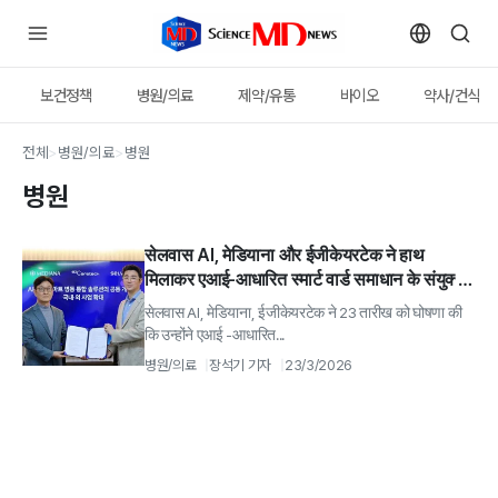
보건정책
병원/의료
제약/유통
바이오
약사/건식
전체
>
병원/의료
>
병원
병원
सेलवास AI, मेडियाना और ईजीकेयरटेक ने हाथ
मिलाकर एआई-आधारित स्मार्ट वार्ड समाधान के संयुक्त
विकास के लिए एमओयू पर हस्ताक्षर किए
सेलवास AI, मेडियाना, ईजीकेयरटेक ने 23 तारीख को घोषणा की
कि उन्होंने एआई -आधारित...
병원/의료
장석기 기자
23/3/2026