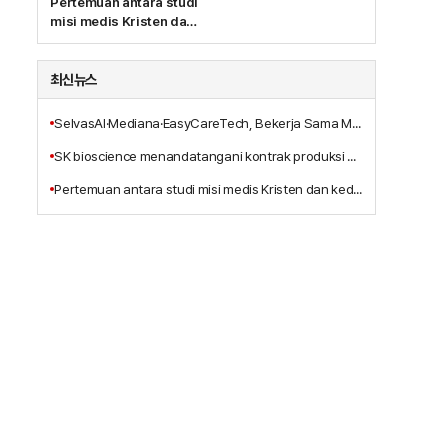
Pertemuan antara studi
misi medis Kristen dan
kedokteran integratif,
Terbitnya Buku Baru
'Pelayanan
최신뉴스
Penyembuhan
Tritunggal Yesus
SelvasAI·Mediana·EasyCareTech, Bekerja Sama Mengembangkan Solusi Bangsal Pintar Berbasis AI
Kristus'
SK bioscience menandatangani kontrak produksi alih daya vaksin Ebola MSD dengan anak perusahaannya, IDT Biologika
Pertemuan antara studi misi medis Kristen dan kedokteran integratif, Terbitnya Buku Baru 'Pelayanan Penyembuhan Tritunggal Yesus Kristus'