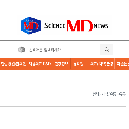
한방병원/한의원
재생의료 R&D
건강정보
뷰티정보
의료(치유)관광
학술논
전체
>
제약/유통
>
유통