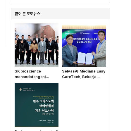
많이 본 포토뉴스
SK bioscience
SelvasAI·Mediana·Easy
menandatangani
CareTech, Bekerja
kontrak produksi alih
Sama Mengembangkan
daya vaksin Ebola MSD
Solusi Bangsal Pintar
dengan anak
Berbasis AI
perusahaannya, IDT
Biologika