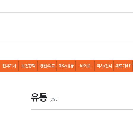
전체기사
보건정책
병원/의료
제약/유통
바이오
약사/건식
의료기/IT
유통
(795)