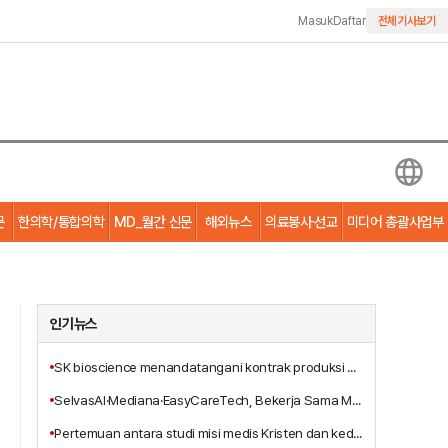
Masuk
Daftar
전체기사보기
문
한의학/통합의학
MD_월간 신문
해외뉴스
의료봉사·선교
미디어 총괄사업부
인기뉴스
SK bioscience menandatangani kontrak produksi alih daya vaksin Ebola MSD dengan anak perusahaannya, IDT Biologika
SelvasAI·Mediana·EasyCareTech, Bekerja Sama Mengembangkan Solusi Bangsal Pintar Berbasis AI
Pertemuan antara studi misi medis Kristen dan kedokteran integratif, Terbitnya Buku Baru 'Pelayanan Penyembuhan Tritunggal Yesus Kristus'