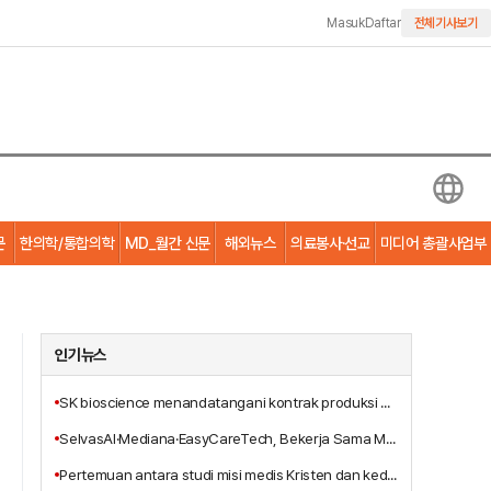
Masuk
Daftar
전체기사보기
문
한의학/통합의학
MD_월간 신문
해외뉴스
의료봉사·선교
미디어 총괄사업부
인기뉴스
SK bioscience menandatangani kontrak produksi alih daya vaksin Ebola MSD dengan anak perusahaannya, IDT Biologika
SelvasAI·Mediana·EasyCareTech, Bekerja Sama Mengembangkan Solusi Bangsal Pintar Berbasis AI
Pertemuan antara studi misi medis Kristen dan kedokteran integratif, Terbitnya Buku Baru 'Pelayanan Penyembuhan Tritunggal Yesus Kristus'