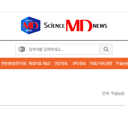
한방병원/한의원
재생의료 R&D
건강정보
뷰티정보
의료(치유)관광
학술논
전체
>
학술논문