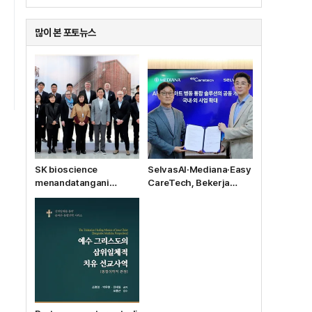
많이 본 포토뉴스
SK bioscience
SelvasAI·Mediana·Easy
menandatangani
CareTech, Bekerja
kontrak produksi alih
Sama Mengembangkan
daya vaksin Ebola MSD
Solusi Bangsal Pintar
dengan anak
Berbasis AI
perusahaannya, IDT
Biologika