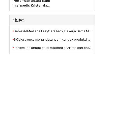
Pertemuan antara studi
misi medis Kristen dan
kedokteran integratif,
Terbitnya Buku Baru
'Pelayanan
최신뉴스
Penyembuhan
Tritunggal Yesus
SelvasAI·Mediana·EasyCareTech, Bekerja Sama Mengembangkan Solusi Bangsal Pintar Berbasis AI
Kristus'
SK bioscience menandatangani kontrak produksi alih daya vaksin Ebola MSD dengan anak perusahaannya, IDT Biologika
Pertemuan antara studi misi medis Kristen dan kedokteran integratif, Terbitnya Buku Baru 'Pelayanan Penyembuhan Tritunggal Yesus Kristus'