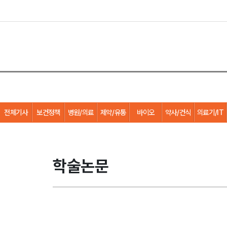
전체기사
보건정책
병원/의료
제약/유통
바이오
약사/건식
의료기/IT
학술논문