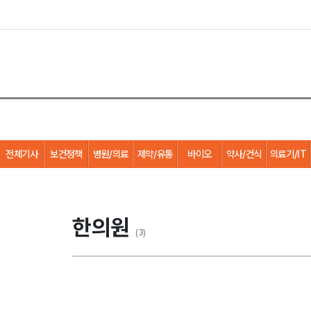
전체기사
보건정책
병원/의료
제약/유통
바이오
약사/건식
의료기/IT
한의원
(3)