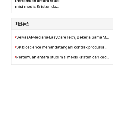
Pertemuan antara studi
misi medis Kristen dan
kedokteran integratif,
Terbitnya Buku Baru
'Pelayanan
최신뉴스
Penyembuhan
Tritunggal Yesus
SelvasAI·Mediana·EasyCareTech, Bekerja Sama Mengembangkan Solusi Bangsal Pintar Berbasis AI
Kristus'
SK bioscience menandatangani kontrak produksi alih daya vaksin Ebola MSD dengan anak perusahaannya, IDT Biologika
Pertemuan antara studi misi medis Kristen dan kedokteran integratif, Terbitnya Buku Baru 'Pelayanan Penyembuhan Tritunggal Yesus Kristus'