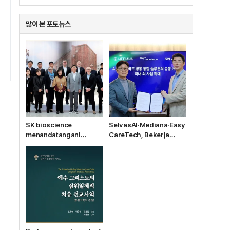
많이 본 포토뉴스
SK bioscience
SelvasAI·Mediana·Easy
menandatangani
CareTech, Bekerja
kontrak produksi alih
Sama Mengembangkan
daya vaksin Ebola MSD
Solusi Bangsal Pintar
dengan anak
Berbasis AI
perusahaannya, IDT
Biologika