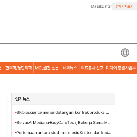
Masuk
Daftar
전체기사보기
문
한의학/통합의학
MD_월간 신문
해외뉴스
의료봉사·선교
미디어 총괄사업부
인기뉴스
SK bioscience menandatangani kontrak produksi alih daya vaksin Ebola MSD dengan anak perusahaannya, IDT Biologika
SelvasAI·Mediana·EasyCareTech, Bekerja Sama Mengembangkan Solusi Bangsal Pintar Berbasis AI
Pertemuan antara studi misi medis Kristen dan kedokteran integratif, Terbitnya Buku Baru 'Pelayanan Penyembuhan Tritunggal Yesus Kristus'