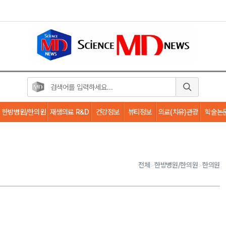
한방병원/한의원
재생의료 R&D
건강정보
뷰티정보
의료(치유)관광
학술논
전체
>
한방병원/한의원
>
한의원