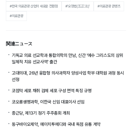
#한국 의료관광 산업의 새로운 전환점
#'오정법(五正法)'
#의료관광 콘텐츠
#의료관광
関連ニュース
기독교 의료 선교학과 통합의학의 만남, 신간 '예수 그리스도의 삼위
일체적 치유 선교사역' 출간
고대의대, 26년 융합형 의사과학자 양성사업 학부 대학원 과정 동시
선정
코점막 세포 채취 검체 세포 구성 면역 특징 규명
코오롱생명과학, 이한국 신임 대표이사 선임
종근당, 제13기 정기 주주총회 개최
동구바이오제약, 에이치투메디와 국내 독점 유통 계약