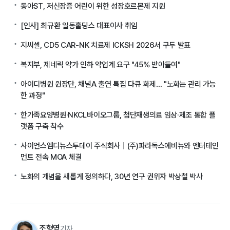
동아ST, 저신장증 어린이 위한 성장호르몬제 지원
[인사] 최규환 일동홀딩스 대표이사 취임
지씨셀, CD5 CAR-NK 치료제 ICKSH 2026서 구두 발표
복지부, 제네릭 약가 인하 약업계 요구 "45% 받아들여"
아이디병원 원장단, 채널A 출연 특집 다큐 화제… "노화는 관리 가능
한 과정"
한가족요양병원·NKCL바이오그룹, 첨단재생의료 임상·제조 통합 플
랫폼 구축 착수
사이언스엠디뉴스투데이 주식회사｜(주)파라독스에비뉴와 엔터테인
먼트 전속 MOA 체결
노화의 개념을 새롭게 정의하다, 30년 연구 권위자 박상철 박사
조형영
기자