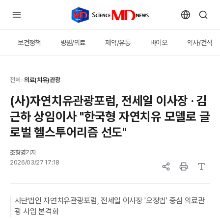
보건정책
병원/의료
제약/유통
바이오
약사/건식
전체
>
의료(치유)관광
(사)자연치유관광포럼, 전세일 이사장 · 김
근하 상임이사 "한국형 자연치유 모델로 글
로벌 헬스투어리즘 선도"
조형영
기자
2026/03/27 17:18
사단법인 자연치유관광포럼, 전세일 이사장 '오정법' 중심 의료관
광 사업 본격화