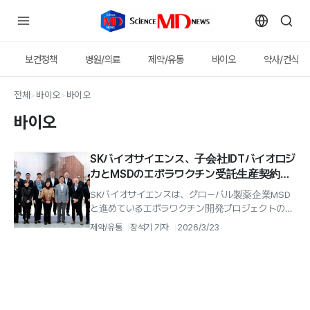
보건정책
병원/의료
제약/유통
바이오
약사/건식
전체
>
바이오
>
바이오
바이오
SKバイオサイエンス、子会社IDTバイオロジ
カとMSDのエボラワクチン受託生産契約を
締結
SKバイオサイエンスは、グローバル製薬企業MSD
と進めているエボラワクチン開発プロジェクトの一
環として、子会社IDTバイオロジカとの生産協力を
제약/유통
장석기 기자
2026/3/23
大幅に強化する.