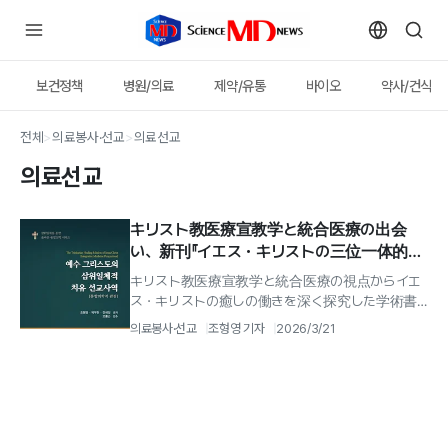
보건정책
병원/의료
제약/유통
바이오
약사/건식
전체
>
의료봉사·선교
>
의료선교
의료선교
キリスト教医療宣教学と統合医療の出会
い、新刊『イエス・キリストの三位一体的癒
しの宣教の働き』刊行
キリスト教医療宣教学と統合医療の視点からイエ
ス・キリストの癒しの働きを深く探究した学術書
『イエス・キリストの三位一体的癒しの宣教の働き
의료봉사·선교
조형영 기자
2026/3/21
（統合医療的視点）』が新...