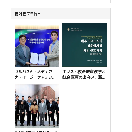
많이 본 포토뉴스
セルバスAI・メディア
キリスト教医療宣教学と
ナ・イージーケアテッ
統合医療の出会い、新刊
ク、AI基盤のスマート病
『イエス・キリストの三位
棟ソリューション共同開
一体的癒しの宣教の働
発で“握手”
き』刊行