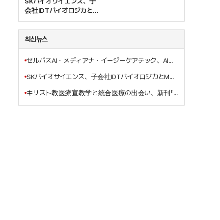
SKバイオサイエンス、子
会社IDTバイオロジカと
MSDのエボラワクチン受
託生産契約を締結
최신뉴스
セルバスAI・メディアナ・イージーケアテック、AI基盤のスマート病棟ソリューション共同開発で“握手”
SKバイオサイエンス、子会社IDTバイオロジカとMSDのエボラワクチン受託生産契約を締結
キリスト教医療宣教学と統合医療の出会い、新刊『イエス・キリストの三位一体的癒しの宣教の働き』刊行