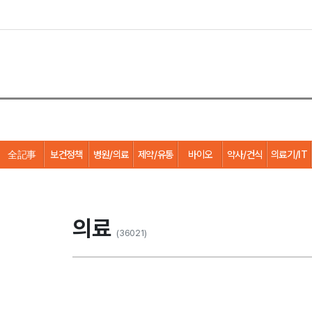
全記事
보건정책
병원/의료
제약/유통
바이오
약사/건식
의료기/IT
의료
(36021)