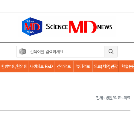
한방병원/한의원
재생의료 R&D
건강정보
뷰티정보
의료(치유)관광
학술논
전체
>
병원/의료
>
의료