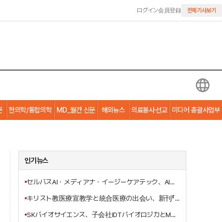
ログイン
会員登録
전체기사보기
문
한의학/통합의학
MD_월간 신문
해외뉴스
의료봉사·선교
미디어 총괄사업부
인기뉴스
セルバスAI・メディアナ・イージーケアテック、AI基盤のスマート病棟ソリューション共同開発で“握手”
キリスト教医療宣教学と統合医療の出会い、新刊『イエス・キリストの三位一体的癒しの宣教の働き』刊行
SKバイオサイエンス、子会社IDTバイオロジカとMSDのエボラワクチン受託生産契約を締結