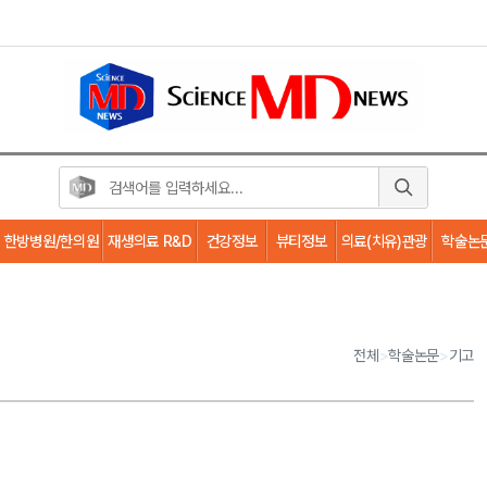
한방병원/한의원
재생의료 R&D
건강정보
뷰티정보
의료(치유)관광
학술논
전체
>
학술논문
>
기고