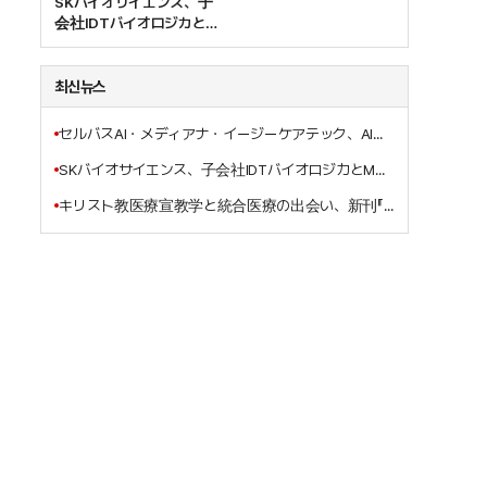
SKバイオサイエンス、子
会社IDTバイオロジカと
MSDのエボラワクチン受
託生産契約を締結
최신뉴스
セルバスAI・メディアナ・イージーケアテック、AI基盤のスマート病棟ソリューション共同開発で“握手”
SKバイオサイエンス、子会社IDTバイオロジカとMSDのエボラワクチン受託生産契約を締結
キリスト教医療宣教学と統合医療の出会い、新刊『イエス・キリストの三位一体的癒しの宣教の働き』刊行