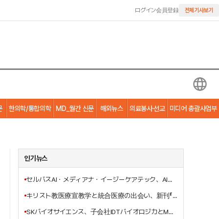
ログイン
会員登録
전체기사보기
문
한의학/통합의학
MD_월간 신문
해외뉴스
의료봉사·선교
미디어 총괄사업부
인기뉴스
セルバスAI・メディアナ・イージーケアテック、AI基盤のスマート病棟ソリューション共同開発で“握手”
キリスト教医療宣教学と統合医療の出会い、新刊『イエス・キリストの三位一体的癒しの宣教の働き』刊行
SKバイオサイエンス、子会社IDTバイオロジカとMSDのエボラワクチン受託生産契約を締結