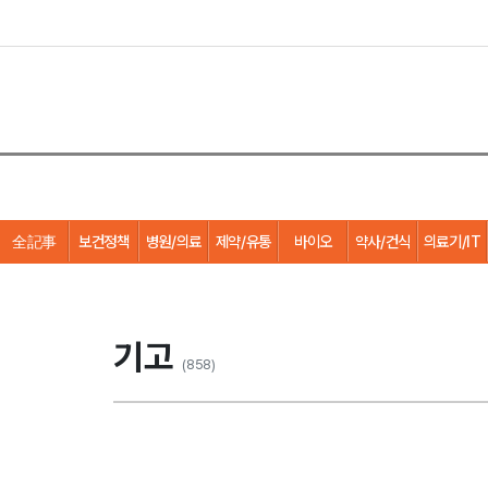
全記事
보건정책
병원/의료
제약/유통
바이오
약사/건식
의료기/IT
기고
(858)