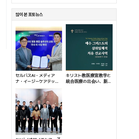
많이 본 포토뉴스
セルバスAI・メディア
キリスト教医療宣教学と
ナ・イージーケアテッ
統合医療の出会い、新刊
ク、AI基盤のスマート病
『イエス・キリストの三位
棟ソリューション共同開
一体的癒しの宣教の働
発で“握手”
き』刊行