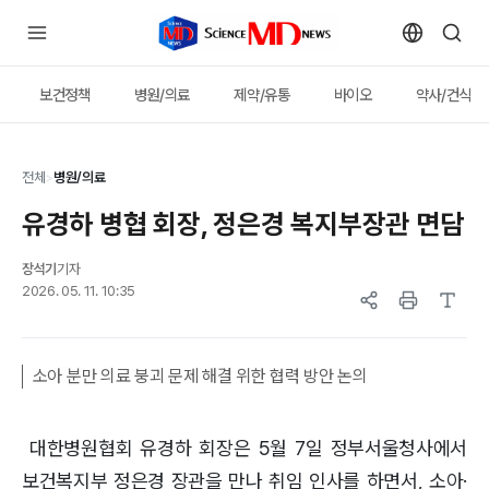
보건정책
병원/의료
제약/유통
바이오
약사/건식
전체
>
병원/의료
유경하 병협 회장, 정은경 복지부장관 면담
장석기
기자
2026. 05. 11. 10:35
소아 분만 의료 붕괴 문제 해결 위한 협력 방안 논의
대한병원협회 유경하 회장은 5월 7일 정부서울청사에서
보건복지부 정은경 장관을 만나 취임 인사를 하면서, 소아·