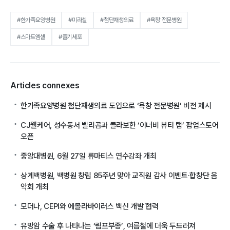
#한가족요양병원
#미라셀
#첨단재생의료
#욕창 전문병원
#스마트엠셀
#줄기세포
Articles connexes
한가족요양병원 첨단재생의료 도입으로 ‘욕창 전문병원’ 비전 제시
CJ웰케어, 성수동서 벨리곰과 콜라보한 ‘이너비 뷰티 랩’ 팝업스토어
오픈
중앙대병원, 6월 27일 류마티스 연수강좌 개최
상계백병원, 백병원 창립 85주년 맞아 교직원 감사 이벤트·합창단 음
악회 개최
모더나, CEPI와 에볼라바이러스 백신 개발 협력
유방암 수술 후 나타나는 ‘림프부종’, 여름철에 더욱 두드러져