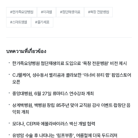
#한가족요양병원
#미라셀
#첨단재생의료
#욕창 전문병원
#스마트엠셀
#줄기세포
บทความที่เกี่ยวข้อง
한가족요양병원 첨단재생의료 도입으로 ‘욕창 전문병원’ 비전 제시
CJ웰케어, 성수동서 벨리곰과 콜라보한 ‘이너비 뷰티 랩’ 팝업스토어
오픈
중앙대병원, 6월 27일 류마티스 연수강좌 개최
상계백병원, 백병원 창립 85주년 맞아 교직원 감사 이벤트·합창단 음
악회 개최
모더나, CEPI와 에볼라바이러스 백신 개발 협력
유방암 수술 후 나타나는 ‘림프부종’, 여름철에 더욱 두드러져